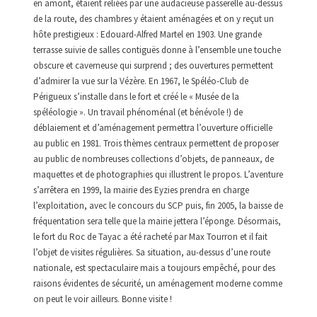
en amont, étaient reliées par une audacieuse passerelle au-dessus
de la route, des chambres y étaient aménagées et on y reçut un
hôte prestigieux : Edouard-Alfred Martel en 1903. Une grande
terrasse suivie de salles contiguës donne à l’ensemble une touche
obscure et caverneuse qui surprend ; des ouvertures permettent
d’admirer la vue sur la Vézère. En 1967, le Spéléo-Club de
Périgueux s’installe dans le fort et créé le « Musée de la
spéléologie ». Un travail phénoménal (et bénévole !) de
déblaiement et d’aménagement permettra l’ouverture officielle
au public en 1981. Trois thèmes centraux permettent de proposer
au public de nombreuses collections d’objets, de panneaux, de
maquettes et de photographies qui illustrent le propos. L’aventure
s’arrêtera en 1999, la mairie des Eyzies prendra en charge
l’exploitation, avec le concours du SCP puis, fin 2005, la baisse de
fréquentation sera telle que la mairie jettera l’éponge. Désormais,
le fort du Roc de Tayac a été racheté par Max Tourron et il fait
l’objet de visites régulières. Sa situation, au-dessus d’une route
nationale, est spectaculaire mais a toujours empêché, pour des
raisons évidentes de sécurité, un aménagement moderne comme
on peut le voir ailleurs. Bonne visite !