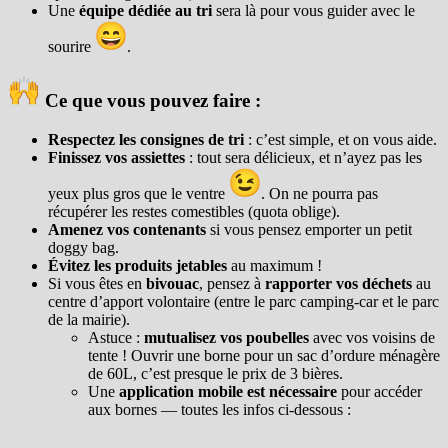
Une
équipe dédiée au tri
sera là pour vous guider avec le
sourire
.
Ce que vous pouvez faire :
Respectez les consignes de tri
: c’est simple, et on vous aide.
Finissez vos assiettes
: tout sera délicieux, et n’ayez pas les
yeux plus gros que le ventre
. On ne pourra pas
récupérer les restes comestibles (quota oblige).
Amenez vos contenants
si vous pensez emporter un petit
doggy bag.
Évitez les produits jetables
au maximum !
Si vous êtes en
bivouac
, pensez à
rapporter vos déchets
au
centre d’apport volontaire (entre le parc camping-car et le parc
de la mairie).
Astuce :
mutualisez vos poubelles
avec vos voisins de
tente ! Ouvrir une borne pour un sac d’ordure ménagère
de 60L, c’est presque le prix de 3 bières.
Une
application mobile est nécessaire
pour accéder
aux bornes — toutes les infos ci-dessous :