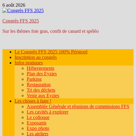
Passer
6 août 2026
au
contenu
Congrès FFS 2025
Sur les thèmes foie gras, confit de canard et spéléo
Le Congrès FFS 2025 100% Périgord
Inscription au congrès
Infos pratiques
Hébergements
Plan des Eyzies
Parking
Restauration
Tri des déchets
Venir aux Eyzies
Les choses à faire !
Assemblée Générale et réunions de commissions FFS
Les cavités à explorer
Le colloque
Exposants
Expo photo
Les ateliers