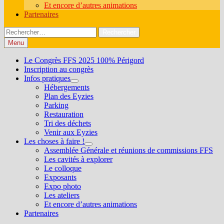
Et encore d’autres animations
Partenaires
Rechercher :
Menu
Le Congrès FFS 2025 100% Périgord
Inscription au congrès
Infos pratiques
Show
Hébergements
sub
Plan des Eyzies
menu
Parking
Restauration
Tri des déchets
Venir aux Eyzies
Les choses à faire !
Show
Assemblée Générale et réunions de commissions FFS
sub
Les cavités à explorer
menu
Le colloque
Exposants
Expo photo
Les ateliers
Et encore d’autres animations
Partenaires